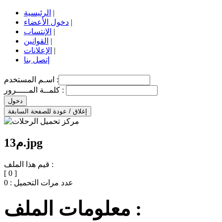
|
الرئيسية
|
دخول الأعضاء
|
الإنتساب
|
القوانين
|
الإعلانات
إتصل بنا
اسـم المستخدم :
كلمــة المـــــرور :
دخول
إغلاق / عودة للصفحة السابقة
م13.jpg
قيم هذا الملف :
[
0
]
عدد مرات التحميل :
0
معلومات الملف :