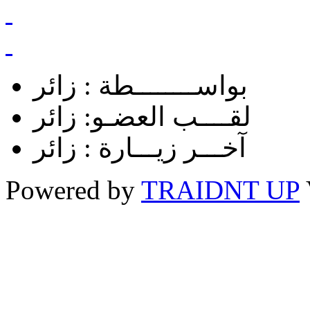
بواســــــــطة :
زائر
لقــــب العضـو:
زائر
آخـــر زيـــارة :
زائر
Powered by
TRAIDNT UP