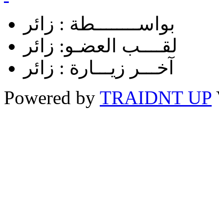
بواســــــــطة :
زائر
لقــــب العضـو:
زائر
آخـــر زيـــارة :
زائر
Powered by
TRAIDNT UP