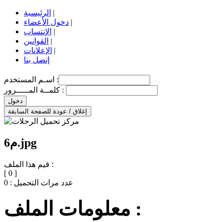
|
الرئيسية
|
دخول الأعضاء
|
الإنتساب
|
القوانين
|
الإعلانات
إتصل بنا
اسـم المستخدم :
كلمــة المـــــرور :
دخول
إغلاق / عودة للصفحة السابقة
م6.jpg
قيم هذا الملف :
[
0
]
عدد مرات التحميل :
0
معلومات الملف :