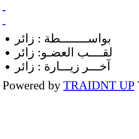
بواســــــــطة :
زائر
لقــــب العضـو:
زائر
آخـــر زيـــارة :
زائر
Powered by
TRAIDNT UP