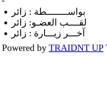
بواســــــــطة :
زائر
لقــــب العضـو:
زائر
آخـــر زيـــارة :
زائر
Powered by
TRAIDNT UP