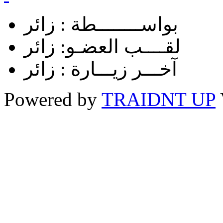
بواســــــــطة :
زائر
لقــــب العضـو:
زائر
آخـــر زيـــارة :
زائر
Powered by
TRAIDNT UP