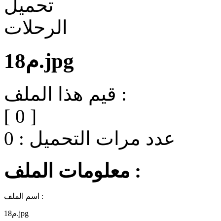
م18.jpg
قيم هذا الملف :
[
0
]
عدد مرات التحميل :
0
معلومات الملف :
اسم الملف :
م18.jpg