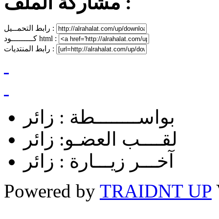
مشاركة الملف :
رابط التحمــيل :
كـــــــــود html :
رابط المنتديات :
بواســــــــطة :
زائر
لقــــب العضـو:
زائر
آخـــر زيـــارة :
زائر
Powered by
TRAIDNT UP