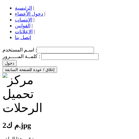
|
الرئيسية
|
دخول الأعضاء
|
الإنتساب
|
القوانين
|
الإعلانات
إتصل بنا
اسـم المستخدم :
كلمــة المـــــرور :
دخول
إغلاق / عودة للصفحة السابقة
م ك2.jpg
قيم هذا الملف :